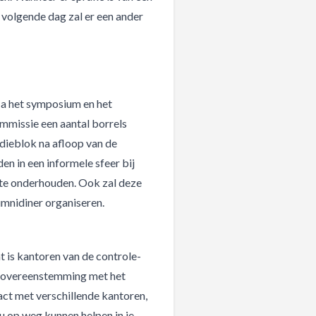
 volgende dag zal er een ander
Na het symposium en het
mmissie een aantal borrels
udieblok na afloop van de
n in een informele sfeer bij
n te onderhouden. Ook zal deze
umnidiner organiseren.
 is kantoren van de controle-
in overeenstemming met het
act met verschillende kantoren,
u op weg kunnen helpen in je