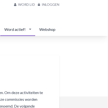
WORD LID
INLOGGEN
Word actief!
Webshop
en. Om deze activiteiten te
Deze commissies worden
 genoemd. De volgende