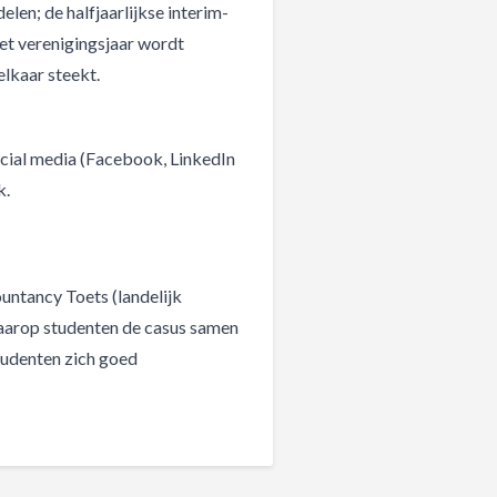
len; de halfjaarlijkse interim-
het verenigingsjaar wordt
 elkaar steekt.
cial media (Facebook, LinkedIn
k.
untancy Toets (landelijk
arop studenten de casus samen
tudenten zich goed