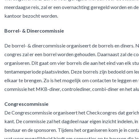
meerdaagse reis, zal er een overnachting geregeld worden en de
kantoor bezocht worden.
Borrel- & Dinercommissie
De borrel- & dinercommissie organiseert de borrels en diners. 
congres zal er een borrel worden gehouden. Daarnaast zal de co
organiseren. Dit gaat om vier borrels die aan het eind van elk st
tentamenperiode plaatsvinden. Deze borrels zijn bedoeld om lede
elkaar te brengen. Zo is het mogelijk om contacten te leggen e
commissie het MKB-diner, controlediner, combi-diner en het al
Congrescommissie
De Congrescommissie organiseert het Checkcongres dat gericht
kant. De commissie zal het dagdeel naar eigen inzicht indelen, 
bestuur en de sponsoren. Tijdens het organiseren kom je in cont
wat weer mogelijkheid biedt om connecties op te bouwen die jo