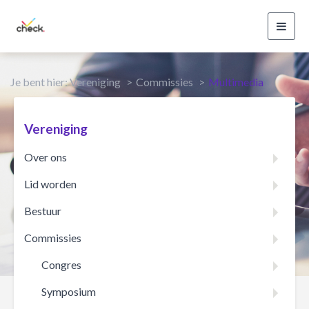
Toggl
navig
Je bent hier:
Vereniging
Commissies
Multimedia
Vereniging
Over ons
Lid worden
Bestuur
Commissies
Congres
Symposium