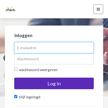
Toggl
navig
Inloggen
wachtwoord weergeven
Log in
blijf ingelogd