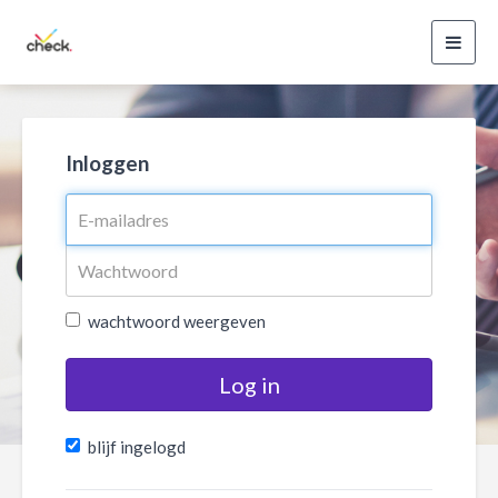
Toggl
navig
Inloggen
wachtwoord weergeven
Log in
blijf ingelogd